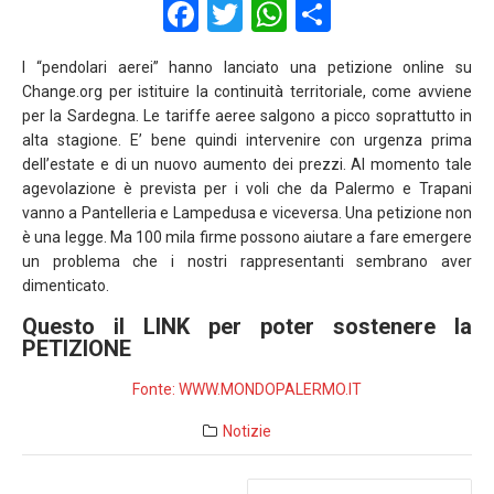
F
T
W
S
a
wi
h
h
I “pendolari aerei” hanno lanciato una petizione online su
ce
tt
at
ar
Change.org per istituire la continuità territoriale, come avviene
b
er
s
e
per la Sardegna. Le tariffe aeree salgono a picco soprattutto in
alta stagione. E’ bene quindi intervenire con urgenza prima
o
A
dell’estate e di un nuovo aumento dei prezzi. Al momento tale
o
p
agevolazione è prevista per i voli che da Palermo e Trapani
vanno a Pantelleria e Lampedusa e viceversa. Una petizione non
k
p
è una legge. Ma 100 mila firme possono aiutare a fare emergere
un problema che i nostri rappresentanti sembrano aver
dimenticato.
Questo il LINK per poter sostenere la
PETIZIONE
Fonte: WWW.MONDOPALERMO.IT
Notizie
Navigazione