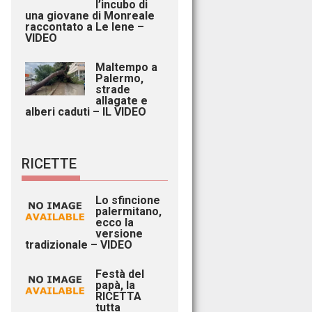
l’incubo di
una giovane di Monreale
raccontato a Le Iene –
VIDEO
Maltempo a
Palermo,
strade
allagate e
alberi caduti – IL VIDEO
RICETTE
Lo sfincione
palermitano,
ecco la
versione
tradizionale – VIDEO
Festà del
papà, la
RICETTA
tutta