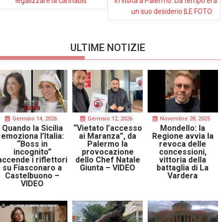
legalizzare la cannabis
in visita a Palermo: Da tempo era
un suo desiderio |LE FOTO
ULTIME NOTIZIE
Gennaio 14, 2026
Gennaio 12, 2026
Novembre 28, 2025
Quando la Sicilia
“Vietato l’accesso
Mondello: la
emoziona l’Italia:
ai Maranza”, da
Regione avvia la
“Boss in
Palermo la
revoca delle
incognito”
provocazione
concessioni,
accende i riflettori
dello Chef Natale
vittoria della
su Fiasconaro a
Giunta – VIDEO
battaglia di La
Castelbuono –
Vardera
VIDEO