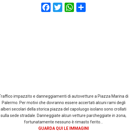
F
T
W
S
a
wi
h
h
ce
tt
at
ar
b
er
s
e
o
A
o
p
k
p
Traffico impazzito e danneggiamenti di autovetture a Piazza Marina di
Palermo. Per motivi che dovranno essere accertati alcuni rami degli
alberi secolari della storica piazza del capoluogo isolano sono crollati
sulla sede stradale. Danneggiate alcun vetture parcheggiate in zona,
fortunatamente nessuno è rimasto ferito…
GUARDA QUI LE IMMAGINI