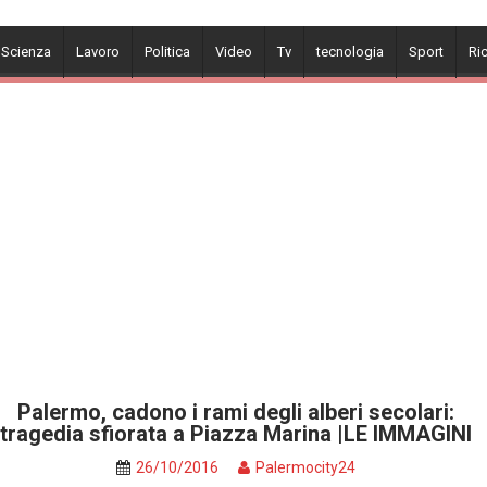
 Scienza
Lavoro
Politica
Video
Tv
tecnologia
Sport
Ri
Palermo, cadono i rami degli alberi secolari:
tragedia sfiorata a Piazza Marina |LE IMMAGINI
26/10/2016
Palermocity24