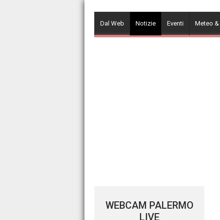
Skip
to
Dal Web
Notizie
Eventi
Meteo &
content
WEBCAM PALERMO
LIVE