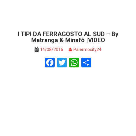
I TIPI DA FERRAGOSTO AL SUD – By
Matranga & Minafò |VIDEO
14/08/2016
Palermocity24
F
T
W
S
a
wi
h
h
ce
tt
at
ar
b
er
s
e
o
A
o
p
k
p