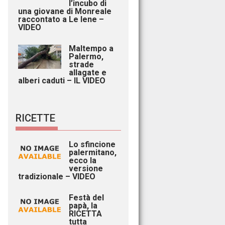
l’incubo di
una giovane di Monreale
raccontato a Le Iene –
VIDEO
Maltempo a
Palermo,
strade
allagate e
alberi caduti – IL VIDEO
RICETTE
Lo sfincione
palermitano,
ecco la
versione
tradizionale – VIDEO
Festà del
papà, la
RICETTA
tutta