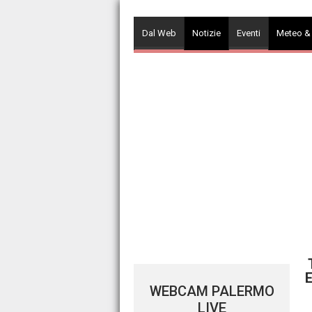
Skip
to
Dal Web
Notizie
Eventi
Meteo &
content
E
WEBCAM PALERMO
LIVE