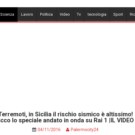
 Scienza
Lavoro
Politica
Video
Tv
tecnologia
Sport
Ri
Terremoti, in Sicilia il rischio sismico è altissimo!
cco lo speciale andato in onda su Rai 1 |IL VIDEO
04/11/2016
Palermocity24