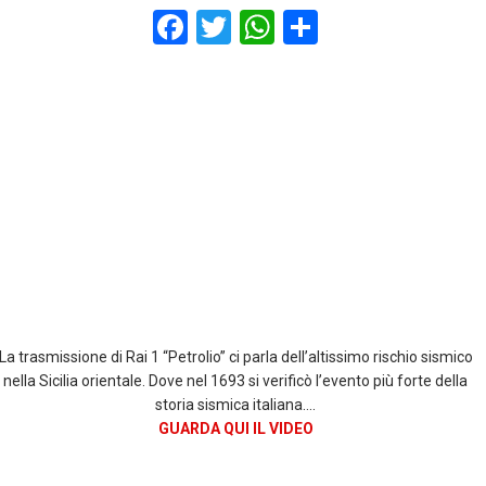
F
T
W
S
a
wi
h
h
ce
tt
at
ar
b
er
s
e
o
A
o
p
k
p
La trasmissione di Rai 1 “Petrolio” ci parla dell’altissimo rischio sismico
nella Sicilia orientale. Dove nel 1693 si verificò l’evento più forte della
storia sismica italiana….
GUARDA QUI IL VIDEO