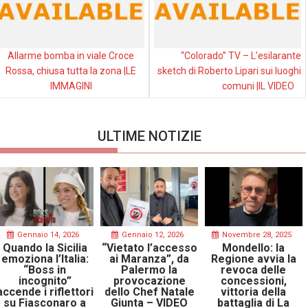
Allarme bomba in viale Croce
“Colorado” TV – L’esilarante
Rossa, chiusa tutta la zona |LE
sketch di Roberto Lipari sui luoghi
IMMAGINI
comuni |IL VIDEO
ULTIME NOTIZIE
Gennaio 14, 2026
Gennaio 12, 2026
Novembre 28, 2025
Quando la Sicilia
“Vietato l’accesso
Mondello: la
emoziona l’Italia:
ai Maranza”, da
Regione avvia la
“Boss in
Palermo la
revoca delle
incognito”
provocazione
concessioni,
accende i riflettori
dello Chef Natale
vittoria della
su Fiasconaro a
Giunta – VIDEO
battaglia di La