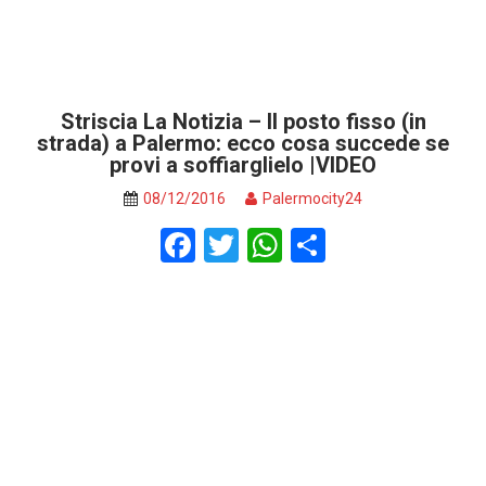
Striscia La Notizia – Il posto fisso (in
strada) a Palermo: ecco cosa succede se
provi a soffiarglielo |VIDEO
08/12/2016
Palermocity24
F
T
W
S
a
wi
h
h
ce
tt
at
ar
b
er
s
e
o
A
o
p
k
p