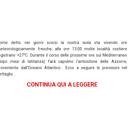
k
p
ome detto nei giorni scorsi la nostra isola sta vivendo ore
eteorologicamente fresche, alle ore 13:00 molte località costiere
egistrano +27°C. Durante il corso delle prossime ore sul Mediterraneo
dopo mesi di latitanza) farà capolino l’anticiclone delle Azzorre,
roveniente dall’Oceano Atlantico… Ecco a seguire le previsioni nel
ettaglio…
CONTINUA QUI A LEGGERE