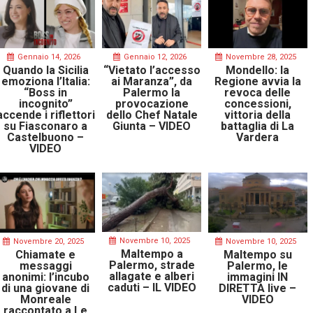
Gennaio 14, 2026
Gennaio 12, 2026
Novembre 28, 2025
Quando la Sicilia
“Vietato l’accesso
Mondello: la
emoziona l’Italia:
ai Maranza”, da
Regione avvia la
“Boss in
Palermo la
revoca delle
incognito”
provocazione
concessioni,
accende i riflettori
dello Chef Natale
vittoria della
su Fiasconaro a
Giunta – VIDEO
battaglia di La
Castelbuono –
Vardera
VIDEO
Novembre 10, 2025
Novembre 20, 2025
Novembre 10, 2025
Maltempo a
Chiamate e
Maltempo su
Palermo, strade
messaggi
Palermo, le
allagate e alberi
anonimi: l’incubo
immagini IN
caduti – IL VIDEO
di una giovane di
DIRETTA live –
Monreale
VIDEO
raccontato a Le