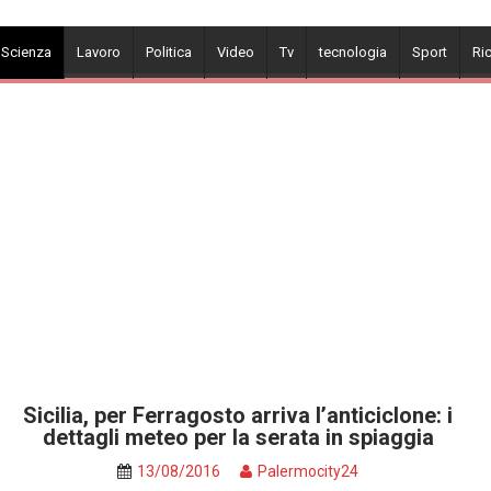
 Scienza
Lavoro
Politica
Video
Tv
tecnologia
Sport
Ri
Sicilia, per Ferragosto arriva l’anticiclone: i
dettagli meteo per la serata in spiaggia
13/08/2016
Palermocity24