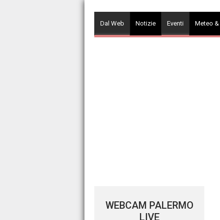
Skip
to
Dal Web
Notizie
Eventi
Meteo &
content
WEBCAM PALERMO
LIVE