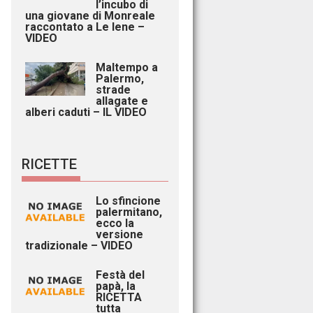
l’incubo di
una giovane di Monreale
raccontato a Le Iene –
VIDEO
Maltempo a
Palermo,
strade
allagate e
alberi caduti – IL VIDEO
RICETTE
Lo sfincione
palermitano,
ecco la
versione
tradizionale – VIDEO
Festà del
papà, la
RICETTA
tutta