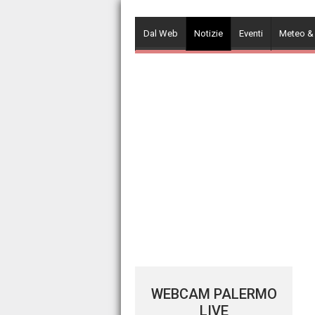
Skip
to
Dal Web
Notizie
Eventi
Meteo &
content
WEBCAM PALERMO
LIVE