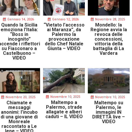
Gennaio 14, 2026
Gennaio 12, 2026
Novembre 28, 2025
Quando la Sicilia
“Vietato l’accesso
Mondello: la
emoziona l’Italia:
ai Maranza”, da
Regione avvia la
“Boss in
Palermo la
revoca delle
incognito”
provocazione
concessioni,
accende i riflettori
dello Chef Natale
vittoria della
su Fiasconaro a
Giunta – VIDEO
battaglia di La
Castelbuono –
Vardera
VIDEO
Novembre 10, 2025
Novembre 20, 2025
Novembre 10, 2025
Maltempo a
Chiamate e
Maltempo su
Palermo, strade
messaggi
Palermo, le
allagate e alberi
anonimi: l’incubo
immagini IN
caduti – IL VIDEO
di una giovane di
DIRETTA live –
Monreale
VIDEO
raccontato a Le
Iene – VIDEO