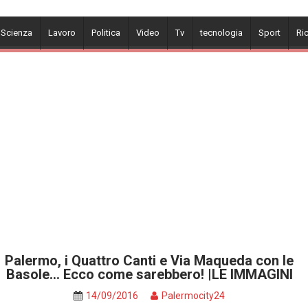
 Scienza
Lavoro
Politica
Video
Tv
tecnologia
Sport
Ri
Palermo, i Quattro Canti e Via Maqueda con le
Basole… Ecco come sarebbero! |LE IMMAGINI
14/09/2016
Palermocity24