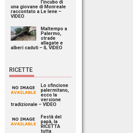
l’incubo di
una giovane di Monreale
raccontato a Le Iene –
VIDEO
Maltempo a
Palermo,
strade
allagate e
alberi caduti – IL VIDEO
RICETTE
Lo sfincione
palermitano,
ecco la
versione
tradizionale – VIDEO
Festà del
papà, la
RICETTA
tutta