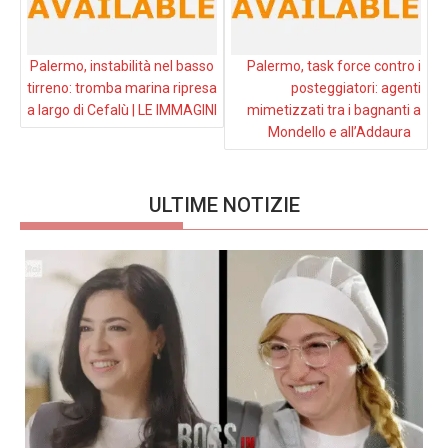
Palermo, instabilità nel basso
Palermo, task force contro i
tirreno: tromba marina ripresa
posteggiatori: agenti
a largo di Cefalù | LE IMMAGINI
mimetizzati tra i bagnanti a
Mondello e all’Addaura
ULTIME NOTIZIE