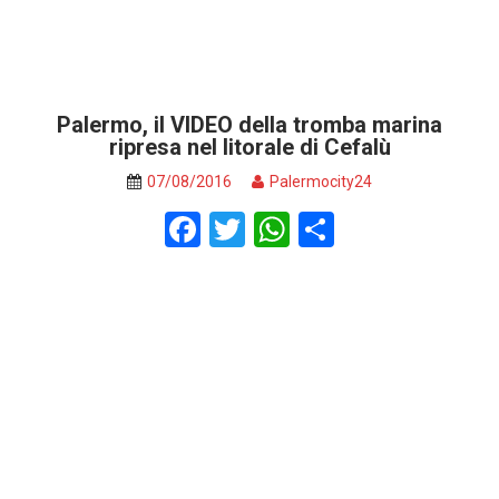
Palermo, il VIDEO della tromba marina
ripresa nel litorale di Cefalù
07/08/2016
Palermocity24
F
T
W
S
a
wi
h
h
ce
tt
at
ar
b
er
s
e
o
A
o
p
k
p