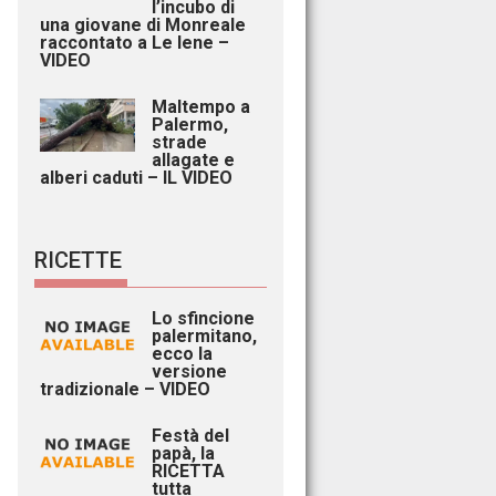
l’incubo di
una giovane di Monreale
raccontato a Le Iene –
VIDEO
Maltempo a
Palermo,
strade
allagate e
alberi caduti – IL VIDEO
RICETTE
Lo sfincione
palermitano,
ecco la
versione
tradizionale – VIDEO
Festà del
papà, la
RICETTA
tutta