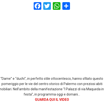
F
T
W
S
a
wi
h
h
ce
tt
at
ar
b
er
s
e
o
A
o
p
k
p
“Dame” e “duchi”, in perfetto stile ottocentesco, hanno sfilato questo
pomeriggio per le vie del centro storico di Palermo con preziosi abiti
nobiliari. Nell’ambito della manifestazione “I Palazzi di via Maqueda in
festa”, in programma oggi e domani…
GUARDA QUI IL VIDEO