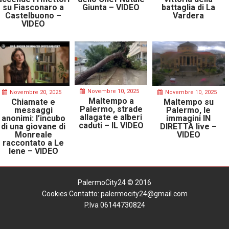
su Fiasconaro a
Giunta – VIDEO
battaglia di La
Castelbuono –
Vardera
VIDEO
Novembre 10, 2025
Novembre 20, 2025
Novembre 10, 2025
Maltempo a
Chiamate e
Maltempo su
Palermo, strade
messaggi
Palermo, le
allagate e alberi
anonimi: l’incubo
immagini IN
caduti – IL VIDEO
di una giovane di
DIRETTA live –
Monreale
VIDEO
raccontato a Le
Iene – VIDEO
PalermoCity24 © 2016
Cookies
Contatto: palermocity24@gmail.com
P.Iva 06144730824