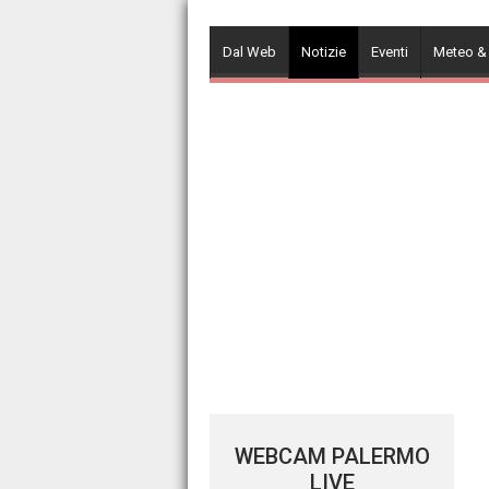
Skip
to
Dal Web
Notizie
Eventi
Meteo &
content
WEBCAM PALERMO
LIVE