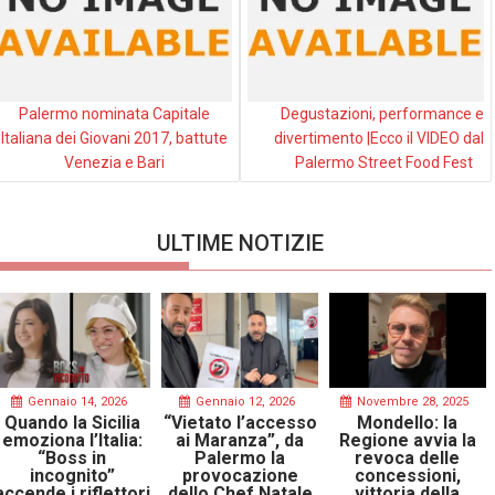
Palermo nominata Capitale
Degustazioni, performance e
Italiana dei Giovani 2017, battute
divertimento |Ecco il VIDEO dal
Venezia e Bari
Palermo Street Food Fest
ULTIME NOTIZIE
Gennaio 14, 2026
Gennaio 12, 2026
Novembre 28, 2025
Quando la Sicilia
“Vietato l’accesso
Mondello: la
emoziona l’Italia:
ai Maranza”, da
Regione avvia la
“Boss in
Palermo la
revoca delle
incognito”
provocazione
concessioni,
accende i riflettori
dello Chef Natale
vittoria della