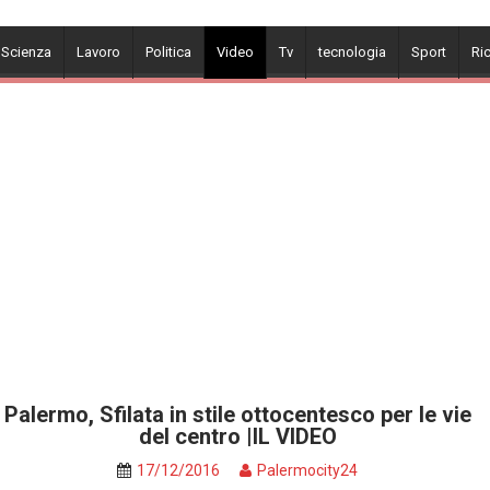
 Scienza
Lavoro
Politica
Video
Tv
tecnologia
Sport
Ri
Palermo, Sfilata in stile ottocentesco per le vie
del centro |IL VIDEO
17/12/2016
Palermocity24