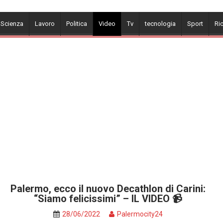
 Scienza
Lavoro
Politica
Video
Tv
tecnologia
Sport
Ri
Palermo, ecco il nuovo Decathlon di Carini:
“Siamo felicissimi” – IL VIDEO 📹
28/06/2022
Palermocity24