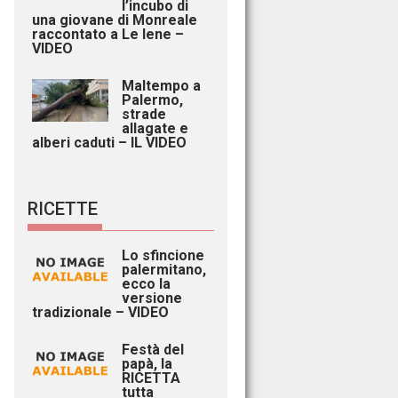
l’incubo di
una giovane di Monreale
raccontato a Le Iene –
VIDEO
Maltempo a
Palermo,
strade
allagate e
alberi caduti – IL VIDEO
RICETTE
Lo sfincione
palermitano,
ecco la
versione
tradizionale – VIDEO
Festà del
papà, la
RICETTA
tutta