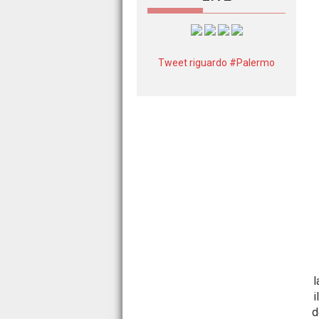
Tweet riguardo #Palermo
l
i
d