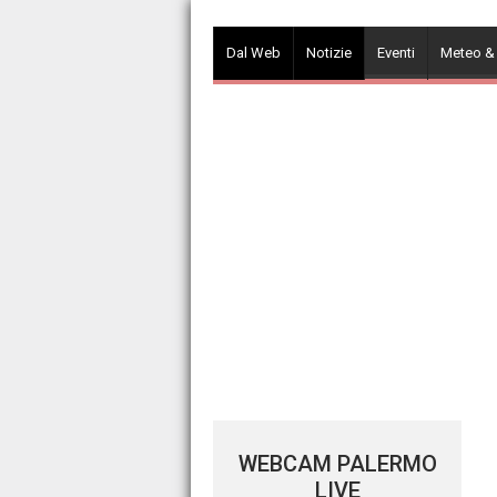
Skip
to
Dal Web
Notizie
Eventi
Meteo &
content
WEBCAM PALERMO
LIVE