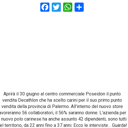
F
T
W
S
a
wi
h
h
ce
tt
at
ar
b
er
s
e
o
A
o
p
k
p
Aprirà il 30 giugno al centro commerciale Poseidon il punto
vendita Decathlon che ha scelto carini per il suo primo punto
vendita della provincia di Palermo. All’interno del nuovo store
avoreranno 56 collaboratori, il 56% saranno donne. L’azienda per
l nuovo polo carinese ha anche assunto 42 dipendenti, sono tutti
el territorio, da 22 anni fino a 37 anni. Ecco le interviste… Guarda!