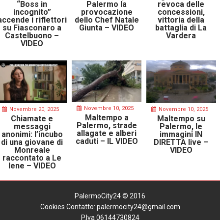
“Boss in
Palermo la
revoca delle
incognito”
provocazione
concessioni,
accende i riflettori
dello Chef Natale
vittoria della
su Fiasconaro a
Giunta – VIDEO
battaglia di La
Castelbuono –
Vardera
VIDEO
Novembre 10, 2025
Novembre 20, 2025
Novembre 10, 2025
Maltempo a
Chiamate e
Maltempo su
Palermo, strade
messaggi
Palermo, le
allagate e alberi
anonimi: l’incubo
immagini IN
caduti – IL VIDEO
di una giovane di
DIRETTA live –
Monreale
VIDEO
raccontato a Le
Iene – VIDEO
PalermoCity24 © 2016
Cookies
Contatto: palermocity24@gmail.com
P.Iva 06144730824