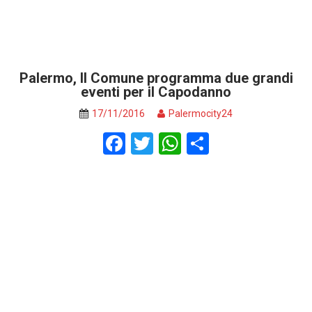
Palermo, Il Comune programma due grandi
eventi per il Capodanno
17/11/2016
Palermocity24
F
T
W
S
a
wi
h
h
ce
tt
at
ar
b
er
s
e
o
A
o
p
k
p