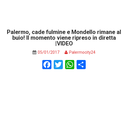
Palermo, cade fulmine e Mondello rimane al
buio! Il momento viene ripreso in diretta
|VIDEO
05/01/2017
Palermocity24
F
T
W
S
a
wi
h
h
ce
tt
at
ar
b
er
s
e
o
A
o
p
k
p