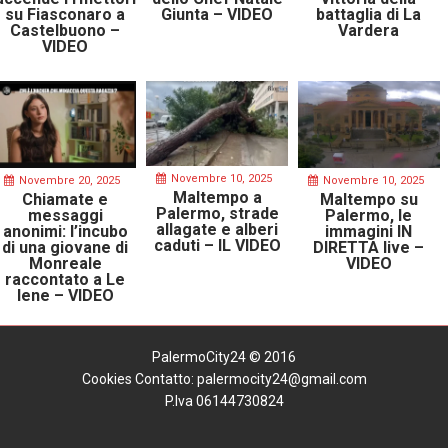
su Fiasconaro a
Giunta – VIDEO
battaglia di La
Castelbuono –
Vardera
VIDEO
Novembre 10, 2025
Novembre 20, 2025
Novembre 10, 2025
Maltempo a
Chiamate e
Maltempo su
Palermo, strade
messaggi
Palermo, le
allagate e alberi
anonimi: l’incubo
immagini IN
caduti – IL VIDEO
di una giovane di
DIRETTA live –
Monreale
VIDEO
raccontato a Le
Iene – VIDEO
PalermoCity24 © 2016
Cookies
Contatto: palermocity24@gmail.com
P.Iva 06144730824