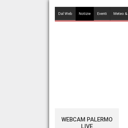
Skip
to
Dal Web
Notizie
Eventi
Meteo &
content
WEBCAM PALERMO
LIVE