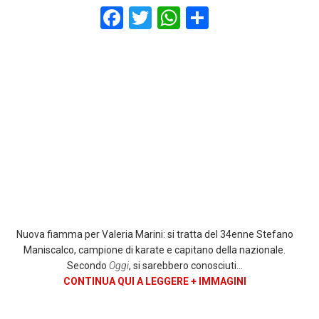
F
T
W
S
a
wi
h
h
ce
tt
at
ar
b
er
s
e
o
A
o
p
k
p
Nuova fiamma per Valeria Marini: si tratta del 34enne Stefano
Maniscalco, campione di karate e capitano della nazionale.
Secondo
Oggi
, si sarebbero conosciuti…
CONTINUA QUI A LEGGERE + IMMAGINI