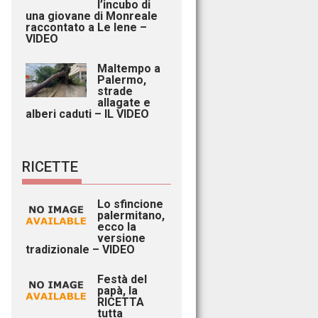
l’incubo di
una giovane di Monreale
raccontato a Le Iene –
VIDEO
Maltempo a
Palermo,
strade
allagate e
alberi caduti – IL VIDEO
RICETTE
Lo sfincione
palermitano,
ecco la
versione
tradizionale – VIDEO
Festà del
papà, la
RICETTA
tutta