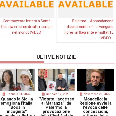
Commovente lettera a Santa
Palermo – Abbandonano
Rosalia in nome di tutti i siciliani
illecitamente rifiuti: vengono
nel mondo |VIDEO
ripresi in flagrante e multati |IL
VIDEO
ULTIME NOTIZIE
Gennaio 14, 2026
Gennaio 12, 2026
Novembre 28, 2025
Quando la Sicilia
“Vietato l’accesso
Mondello: la
emoziona l’Italia:
ai Maranza”, da
Regione avvia la
“Boss in
Palermo la
revoca delle
incognito”
provocazione
concessioni,
accende i riflettori
dello Chef Natale
vittoria della