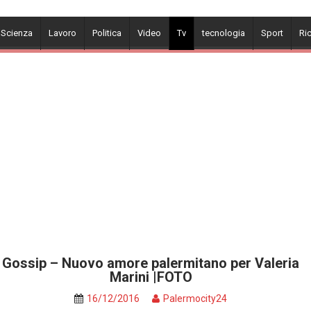
 Scienza
Lavoro
Politica
Video
Tv
tecnologia
Sport
Ri
Gossip – Nuovo amore palermitano per Valeria
Marini |FOTO
16/12/2016
Palermocity24