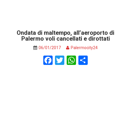
Ondata di maltempo, all’aeroporto di
Palermo voli cancellati e dirottati
06/01/2017
Palermocity24
F
T
W
S
a
wi
h
h
ce
tt
at
ar
b
er
s
e
o
A
o
p
k
p