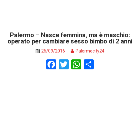
Palermo – Nasce femmina, ma è maschio:
operato per cambiare sesso bimbo di 2 anni
26/09/2016
Palermocity24
F
T
W
S
a
wi
h
h
ce
tt
at
ar
b
er
s
e
o
A
o
p
k
p