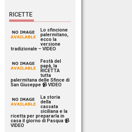
RICETTE
Lo sfincione
palermitano,
ecco la
versione
tradizionale – VIDEO
Festà del
papà, la
RICETTA
tutta
palermitana delle Sfince di
San Giuseppe 📹 VIDEO
La storia
della
cassata
siciliana e la
ricetta per prepararla in
casa il giorno di Pasqua 📹
VIDEO