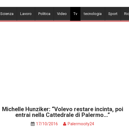
 Scienza
Lavoro
Politica
Video
Tv
tecnologia
Sport
Ri
Michelle Hunziker: “Volevo restare incinta, poi
entrai nella Cattedrale di Palermo…”
17/10/2016
Palermocity24