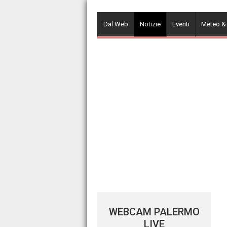
Skip
to
Dal Web
Notizie
Eventi
Meteo &
content
WEBCAM PALERMO
LIVE