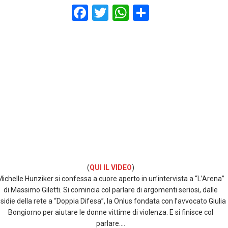
F
T
W
S
a
wi
h
h
ce
tt
at
ar
b
er
s
e
o
A
o
p
k
p
(
QUI IL VIDEO
)
ichelle Hunziker si confessa a cuore aperto in un’intervista a “L’Arena”
di Massimo Giletti. Si comincia col parlare di argomenti seriosi, dalle
nsidie della rete a “Doppia Difesa”, la Onlus fondata con l’avvocato Giulia
Bongiorno per aiutare le donne vittime di violenza. E si finisce col
parlare….