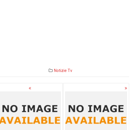
Notizie
Tv
avigazione
rticoli