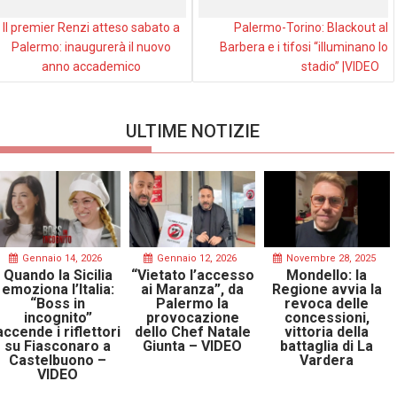
Il premier Renzi atteso sabato a
Palermo-Torino: Blackout al
Palermo: inaugurerà il nuovo
Barbera e i tifosi “illuminano lo
anno accademico
stadio” |VIDEO
ULTIME NOTIZIE
Gennaio 14, 2026
Gennaio 12, 2026
Novembre 28, 2025
Quando la Sicilia
“Vietato l’accesso
Mondello: la
emoziona l’Italia:
ai Maranza”, da
Regione avvia la
“Boss in
Palermo la
revoca delle
incognito”
provocazione
concessioni,
accende i riflettori
dello Chef Natale
vittoria della
su Fiasconaro a
Giunta – VIDEO
battaglia di La
Castelbuono –
Vardera
VIDEO