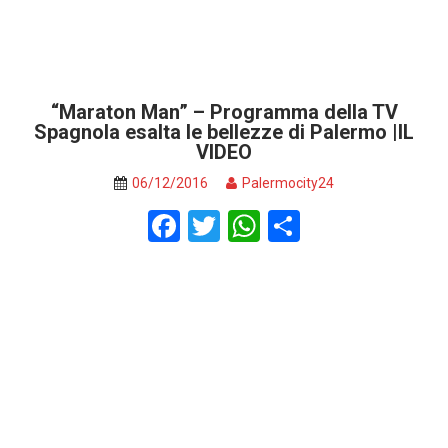
“Maraton Man” – Programma della TV
Spagnola esalta le bellezze di Palermo |IL
VIDEO
06/12/2016
Palermocity24
F
T
W
S
a
wi
h
h
ce
tt
at
ar
b
er
s
e
o
A
o
p
k
p