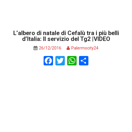
L’albero di natale di Cefalù tra i più belli
d’Italia: Il servizio del Tg2 |VIDEO
26/12/2016
Palermocity24
F
T
W
S
a
wi
h
h
ce
tt
at
ar
b
er
s
e
o
A
o
p
k
p