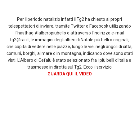
Per il periodo natalizio infatti il Tg2 ha chiesto ai propri
telespettatori di inviare, tramite Twitter o Facebook utilizzando
l’hasthag #lalberopiubello o attraverso l’indirizzo e-mail
tg2@rai.it, le immagini degli alberi di Natale più belli o originali,
che capita di vedere nelle piazze, lungo le vie, negli angoli di città,
comuni, borghi, al mare o in montagna, indicando dove sono stati
visti. L’Albero di Cefalù è stato selezionato fra i più belli d’Italia e
trasmesso in diretta sul Tg2. Ecco il servizio
GUARDA QUI IL VIDEO