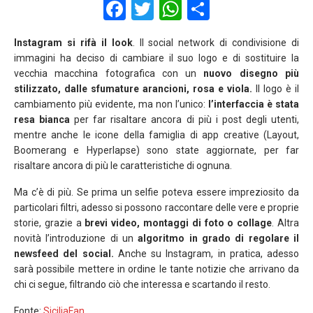
F
T
W
S
a
wi
h
h
Instagram si rifà il look
. Il social network di condivisione di
ce
tt
at
ar
immagini ha deciso di cambiare il suo logo e di sostituire la
b
er
s
e
vecchia macchina fotografica con un
nuovo disegno più
stilizzato, dalle sfumature arancioni, rosa e viola.
ll logo è il
o
A
cambiamento più evidente, ma non l’unico:
l’interfaccia è stata
o
p
resa bianca
per far risaltare ancora di più i post degli utenti,
mentre anche le icone della famiglia di app creative (Layout,
k
p
Boomerang e Hyperlapse) sono state aggiornate, per far
risaltare ancora di più le caratteristiche di ognuna.
Ma c’è di più. Se prima un selfie poteva essere impreziosito da
particolari filtri, adesso si possono raccontare delle vere e proprie
storie, grazie a
brevi video, montaggi di foto o collage
. Altra
novità l’introduzione di un
algoritmo in grado di regolare il
newsfeed del social.
Anche su Instagram, in pratica, adesso
sarà possibile mettere in ordine le tante notizie che arrivano da
chi ci segue, filtrando ciò che interessa e scartando il resto.
Fonte:
SiciliaFan