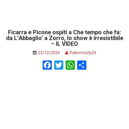
Ficarra e Picone ospiti a Che tempo che fa:
da L’Abbaglio’ a Zorro, lo show è irresistibile
– IL VIDEO
23/12/2024
Palermocity24
F
T
W
S
a
wi
h
h
ce
tt
at
ar
b
er
s
e
o
A
o
p
k
p