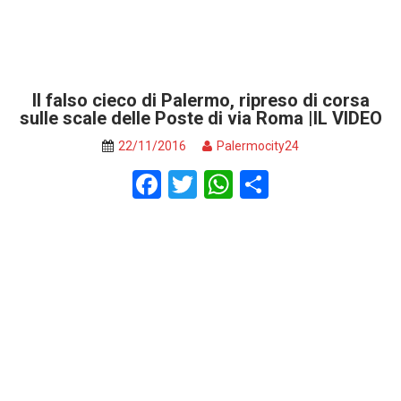
Il falso cieco di Palermo, ripreso di corsa
sulle scale delle Poste di via Roma |IL VIDEO
22/11/2016
Palermocity24
F
T
W
S
a
wi
h
h
ce
tt
at
ar
b
er
s
e
o
A
o
p
k
p