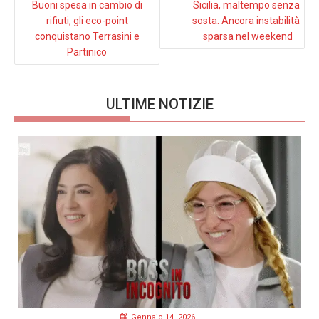
Buoni spesa in cambio di
Sicilia, maltempo senza
rifiuti, gli eco-point
sosta. Ancora instabilità
conquistano Terrasini e
sparsa nel weekend
Partinico
ULTIME NOTIZIE
Gennaio 14, 2026