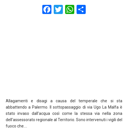
F
T
W
S
a
wi
h
h
ce
tt
at
ar
b
er
s
e
o
A
o
p
k
p
Allagamenti e disagi a causa del temperale che si sta
abbattendo a Palermo. Il sottopassaggio di via Ugo La Malfa è
stato invaso dall’acqua così come la stessa via nella zona
dell’assessorato regionale al Territorio. Sono intervenuti i vigili del
fuoco che….