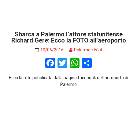
Sbarca a Palermo l’attore statunitense
Richard Gere: Ecco la FOTO all’aeroporto
10/06/2016
Palermocity24
F
T
W
S
a
wi
h
h
Ecco la foto pubblicata dalla pagina facebook dell’aeroporto di
ce
tt
at
ar
Palermo
b
er
s
e
o
A
o
p
k
p