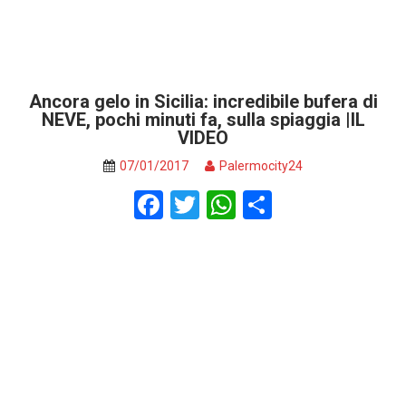
Ancora gelo in Sicilia: incredibile bufera di
NEVE, pochi minuti fa, sulla spiaggia |IL
VIDEO
07/01/2017
Palermocity24
F
T
W
S
a
wi
h
h
ce
tt
at
ar
b
er
s
e
o
A
o
p
k
p