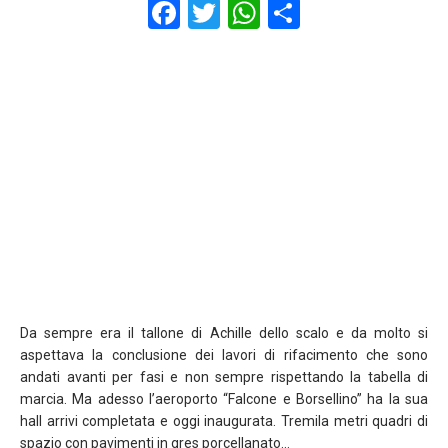
F
T
W
S
a
wi
h
h
ce
tt
at
ar
b
er
s
e
o
A
o
p
k
p
Da sempre era il tallone di Achille dello scalo e da molto si
aspettava la conclusione dei lavori di rifacimento che sono
andati avanti per fasi e non sempre rispettando la tabella di
marcia. Ma adesso l’aeroporto “Falcone e Borsellino” ha la sua
hall arrivi completata e oggi inaugurata. Tremila metri quadri di
spazio con pavimenti in gres porcellanato…