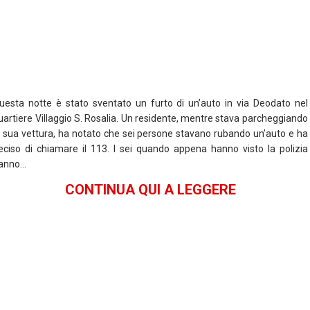
k
p
uesta notte è stato sventato un furto di un’auto in via Deodato nel
uartiere Villaggio S. Rosalia. Un residente, mentre stava parcheggiando
a sua vettura, ha notato che sei persone stavano rubando un’auto e ha
eciso di chiamare il 113. I sei quando appena hanno visto la polizia
anno…
CONTINUA QUI A LEGGERE