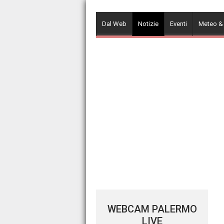
Skip
to
Dal Web
Notizie
Eventi
Meteo &
content
WEBCAM PALERMO
LIVE