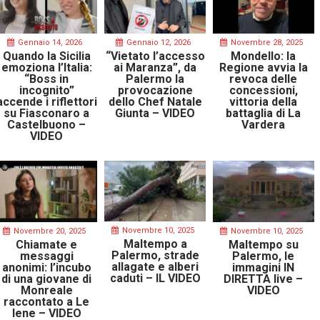
Gennaio 14, 2026
Gennaio 12, 2026
Novembre 28, 2025
Quando la Sicilia
“Vietato l’accesso
Mondello: la
emoziona l’Italia:
ai Maranza”, da
Regione avvia la
“Boss in
Palermo la
revoca delle
incognito”
provocazione
concessioni,
accende i riflettori
dello Chef Natale
vittoria della
su Fiasconaro a
Giunta – VIDEO
battaglia di La
Castelbuono –
Vardera
VIDEO
Novembre 10, 2025
Novembre 20, 2025
Novembre 10, 2025
Maltempo a
Chiamate e
Maltempo su
Palermo, strade
messaggi
Palermo, le
allagate e alberi
anonimi: l’incubo
immagini IN
caduti – IL VIDEO
di una giovane di
DIRETTA live –
Monreale
VIDEO
raccontato a Le
Iene – VIDEO