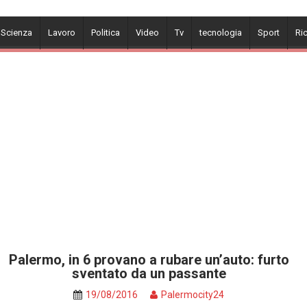
 Scienza
Lavoro
Politica
Video
Tv
tecnologia
Sport
Ri
Palermo, in 6 provano a rubare un’auto: furto
sventato da un passante
19/08/2016
Palermocity24