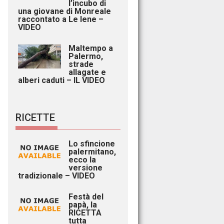
l’incubo di
una giovane di Monreale
raccontato a Le Iene –
VIDEO
Maltempo a
Palermo,
strade
allagate e
alberi caduti – IL VIDEO
RICETTE
Lo sfincione
palermitano,
ecco la
versione
tradizionale – VIDEO
Festà del
papà, la
RICETTA
tutta